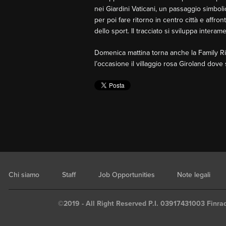
nei Giardini Vaticani, un passaggio simbol
per poi fare ritorno in centro città e affro
dello sport. Il tracciato si sviluppa interame
Domenica mattina torna anche la Family Rid
l’occasione il villaggio rosa Giroland dove
Chi siamo
Staff
Job Opportunities
Note legali
©2019 - All Right Reserved P.I. 03917431003 Finrad