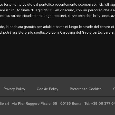
ico fortemente voluto dal pontefice recentemente scomparso, i ciclisti rag
ntare il circuito finale di 8 giri da 9,5 km ciascuno, con un percorso che e
nte su strade cittadine, tra lunghi rettilinei, curve tecniche, brevi ondulazio
e, la pedalata gratuita per adulti e bambini lungo le strade del centro d
 si potrà assistere allo spettacolo della Carovana del Giro e partecipare a
Privacy Policy
Cookie Policy
Preferenze Cookies
C
io srl - via Pier Ruggero Piccio, 55 - 00136 Roma - Tel: +39 06 377 0