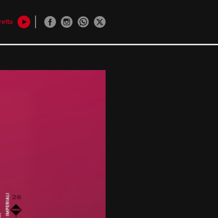
retta