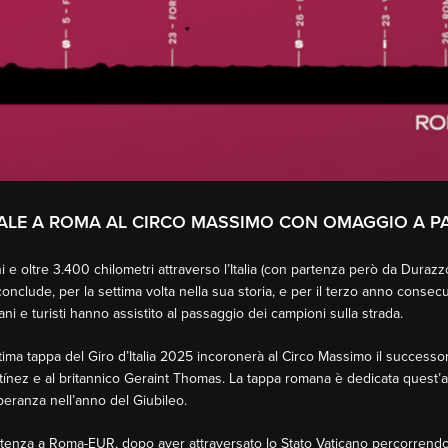
FINALE A ROMA AL CIRCO MASSIMO CON OMAGGIO A 
e oltre 3.400 chilometri attraverso l’Italia (con partenza però da Durazzo
 conclude, per la settima volta nella sua storia, e per il terzo anno consec
ni e turisti hanno assistito al passaggio dei campioni sulla strada.
tima tappa del Giro d’Italia 2025 incoronerà al Circo Massimo il successor
tínez e al britannico Geraint Thomas. La tappa romana è dedicata quest
peranza nell’anno del Giubileo.
artenza a Roma-EUR, dopo aver attraversato lo Stato Vaticano percorrendo