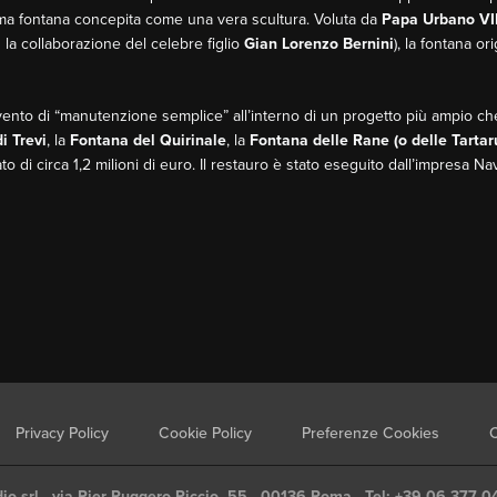
ima fontana concepita come una vera scultura. Voluta da
Papa Urbano VII
 la collaborazione del celebre figlio
Gian Lorenzo Bernini
), la fontana o
ervento di “manutenzione semplice” all’interno di un progetto più ampio ch
i Trevi
, la
Fontana del Quirinale
, la
Fontana delle Rane (o delle Tarta
ato di circa 1,2 milioni di euro. Il restauro è stato eseguito dall’impresa N
Privacy Policy
Cookie Policy
Preferenze Cookies
C
io srl - via Pier Ruggero Piccio, 55 - 00136 Roma - Tel: +39 06 377 0