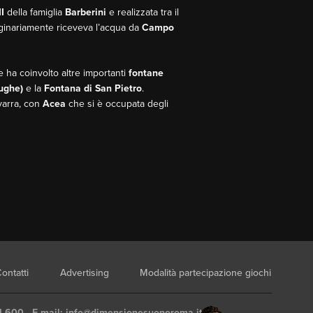
I
della famiglia
Barberini
e realizzata tra il
riginariamente riceveva l’acqua da
Campo
e ha coinvolto altre importanti
fontane
rughe)
e la
Fontana di San Pietro
.
avarra, con
Acea
che si è occupata degli
ontatti
Advertising
Modalità partecipazione giochi
4 600 - E-mail:
info@dimensionesuonoroma.it