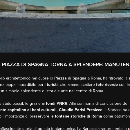
 PIAZZA DI SPAGNA TORNA A SPLENDERE: MANUTE
ello architettonico nel cuore di
Piazza di Spagna
a Roma, ha ritrovato la s
na tappa imperdibile per i
turisti
, che amano scattare
foto ricordo
con l
 un simbolo splendente di storia e arte nel centro di Roma.
 stato possibile grazie ai
fondi PNRR
. Alla cerimonia di conclusione dei 
te capitolino ai beni culturali, Claudio Parisi Presicce
. Il Sindaco ha
 l’importanza di preservare le
fontane storiche di Roma
come patrimoni
’affascinante storia di questa fontana unica. La Barcaccia rappresenta in 