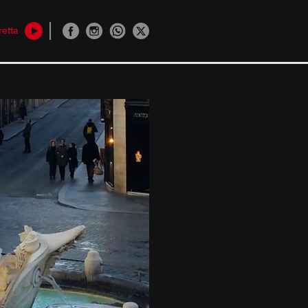
retta