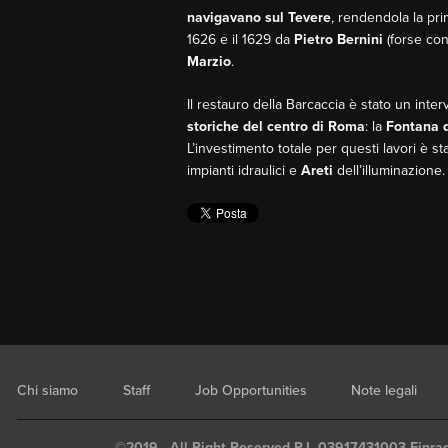
navigavano sul Tevere
, rendendola la pr
1626 e il 1629 da
Pietro Bernini
(forse con
Marzio
.
Il restauro della Barcaccia è stato un int
storiche del centro di Roma
: la
Fontana d
L’investimento totale per questi lavori è st
impianti idraulici e
Areti
dell’illuminazione.
Chi siamo
Staff
Job Opportunities
Note legali
©2019 - All Right Reserved P.I. 03917431003 Finrad