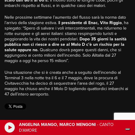
scalo dall’80% al 60%.
Il motivo sono le lunghe code, pochi gli
imbarchi rispetto ai flussi, e in qualche caso dei malori.
Nelle prossime settimane l’aumento del flusso sarà la norma dato
l’arrivo della stagione estiva. I
l presidente di Enac, Vito Riggio
, ha
spiegato: “Spero di salvare i voli intercontinentali, ma ridurremo le
rotte europee e gli aerei italiani: stiamo respingendo turisti e
peggiorando la vita dei nostri pendolari.
Dopo 35 giorni la sanità
pubblica non ci riesce a dire se al Molo D c’è un rischio per la
salute oppure no.
Qualcuno dovrà pagare questi danni, che si
aggiungono ai cento milioni dell’incendio. Solo Alitalia dal 27
maggio a oggi ha perso 15 milioni”.
Una situazione che si è creata anche a seguito dell’incendio al
Terminal 3 nella notte tra il 6 e il 7 maggio, dove la procura di
Civitavecchia ha deciso di sequestrare l’area del rogo, il 27
maggio ha chiuso anche il Molo D togliendo quattordici imbarchi ai
47 dell’intero aeroporto.
ANGELINA MANGO, MARCO MENGONI
-
CANTO
D'AMORE