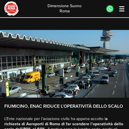
Dimensione Suono
Roma
Skip
to
content
FIUMICINO, ENAC RIDUCE L’OPERATIVITÀ DELLO SCALO
L’Ente nazionale per l’aviazione civile ha appena accolto l
a
richiesta di Aeroporti di Roma di far scendere l’operatività dello