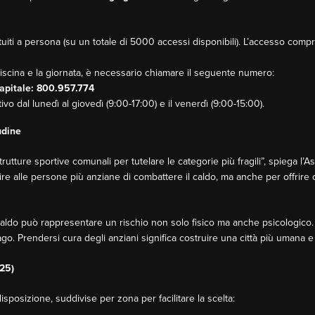
tuiti a persona (su un totale di 5000 accessi disponibili). L’accesso com
iscina e la giornata, è necessario chiamare il seguente numero:
apitale: 800.957.774
ttivo dal lunedì al giovedì (9:00-17:00) e il venerdì (9:00-15:00).
udine
trutture sportive comunali per tutelare le categorie più fragili”, spiega l
e alle persone più anziane di combattere il caldo, ma anche per offrire o
l caldo può rappresentare un rischio non solo fisico ma anche psicologico.
o. Prendersi cura degli anziani significa costruire una città più umana e 
025)
disposizione, suddivise per zona per facilitare la scelta: