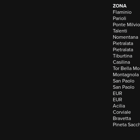
ZONA
Flaminio
Parioli
Ponte Milvio
Talenti
Nomentana
Pietralata
Pietralata
Tiburtina
Casilina
Tor Bella M
Montagnola
San Paolo
San Paolo
EUR
EUR
Acilia
Corviale
Bravetta
Pineta Sacch