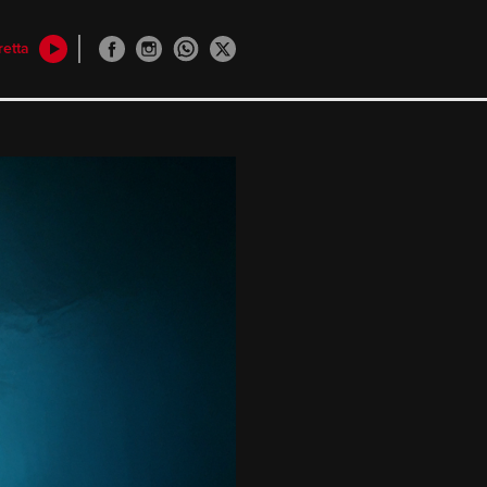
retta