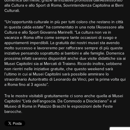
domenica del mese, grazie all’iniziativa promossa dall’Assessorato
alla Cultura e allo Sport di Roma, Sovrintendenza Capitolina ai Beni
Culturali.
“Un’opportunità culturale in più per tutti coloro che restano in città
in questa calda estate” ha commentato in una nota l’Assessore alla
Cultura e allo Sport Giovanna Marinelli. “La cultura non va in
vacanza e Roma offre come sempre tante occasioni di svago e
appuntamenti imperdibili. La gratuità dei nostri musei sta avendo
molto successo e lavoreremo per rafforzare sempre di più queste
iniziative pensando soprattutto ai bambini e alle famiglie. Domenica
prossima infatti saranno disponibili anche due visite didattiche sia ai
Musei Capitolini sia ai Mercati di Traiano. Ricordo inoltre, sebbene
non rientri nelle iniziative gratuite, che questo weekend sarà
l’ultimo in cui ai Musei Capitolini sarà possibile ammirare lo
straordinario Autoritratto di Leonardo da Vinci, per la prima volta qui
a Roma fino al 3 agosto”.
Tra le mostre visitabili gratuitamente ci sono anche quella ai Musei
Capitolini “L’età dell’angoscia. Da Commodo a Diocleziano” e al
Museo di Roma in Palazzo Braschi le esposizioni delle Feste
barocche.