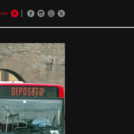
retta