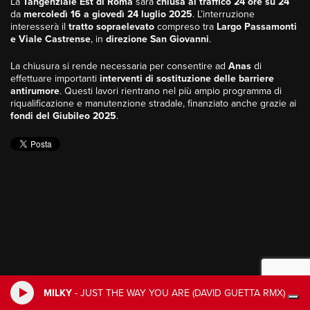
La
Tangenziale Est di Roma
sarà
chiusa al traffico 24 ore su 24
da
mercoledì 16 a giovedì 24 luglio 2025
. L’interruzione
interesserà il
tratto sopraelevato
compreso tra
Largo Passamonti
e Viale Castrense
, in
direzione San Giovanni
.
La chiusura si rende necessaria per consentire ad
Anas
di
effettuare importanti
interventi di sostituzione delle barriere
antirumore
. Questi lavori rientrano nel più ampio programma di
riqualificazione e manutenzione stradale, finanziato anche grazie ai
fondi del Giubileo 2025
.
MILKY
-
JUST THE WAY YOU ARE (DAVID GUETTA RMX)