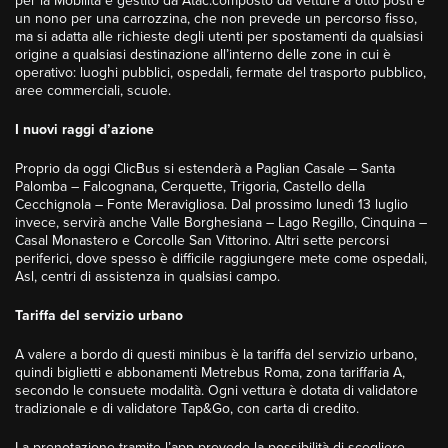
per la Mobilità e gestito da Atac.composto da vetture a otto posti e
un nono per una carrozzina, che non prevede un percorso fisso,
ma si adatta alle richieste degli utenti per spostamenti da qualsiasi
origine a qualsiasi destinazione all’interno delle zone in cui è
operativo: luoghi pubblici, ospedali, fermate del trasporto pubblico,
aree commerciali, scuole.
I nuovi raggi d’azione
Proprio da oggi ClicBus si estenderà a Paglian Casale – Santa
Palomba – Falcognana, Cerquette, Trigoria, Castello della
Cecchignola – Fonte Meravigliosa. Dal prossimo lunedì 13 luglio
invece, servirà anche Valle Borghesiana – Lago Regillo, Cinquina –
Casal Monastero e Corcolle San Vittorino. Altri sette percorsi
periferici, dove spesso è difficile raggiungere mete come ospedali,
Asl, centri di assistenza in qualsiasi campo.
Tariffa del servizio urbano
A valere a bordo di questi minibus è la tariffa del servizio urbano,
quindi biglietti e abbonamenti Metrebus Roma, zona tariffaria A,
secondo le consuete modalità. Ogni vettura è dotata di validatore
tradizionale e di validatore Tap&Go, con carta di credito.
La prenotazione tramite l’app prevede la possibilità di scegliere