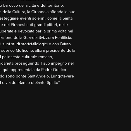
barocco della città e del territorio.
 della Cultura, la Girandola affonda le sue
r festeggiare eventi solenni, come la Santa
 del Piranesi e di grandi pittori, nelle
uperata e rievocata per la prima volta nel
azione della Guardia Svizzera Pontificia.
uoi studi storici-filologici e con l’aiuto
9 Federico Mollicone, allora presidente della
 palinsesto culturale romano,
olidarietà proseguendo il suo impegno nel
 e qui rappresentata da Padre Quirico
tacolo sono ponte Sant’Angelo, Lungotevere
e via del Banco di Santo Spirito”.