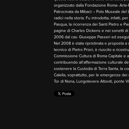
organizzato dalla Fondazione Roma- Arte-Mus
Patrocinata da Mibact – Polo Museale del L
radici nella storia. Fu introdotta, infatti,
Pasqua, la ricorrenza dei Santi Pietro e Pao
pagine di Charles Dickens e nei sonetti di 
2006 dal cav. Giuseppe Passeri ed eseguita
Nel 2008 è stata ripristinata e proposta a c
tecnico di Pietro Priori, è riuscito a ricost
Commissione Cultura di Roma Capitale e at
contribuendo all’affermazione culturale d
sostenere la Custodia di Terra Santa, la 
Calella, soprattutto, per le emergenze dei 
Tor di Nona, Lungotevere Altoviti, ponte V