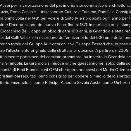
ei per la valorizzazione del patrimonio storico-artistico e architettonico 
azio, Roma Capitale – Assessorato Cultura e Turismo, Pontificio Consiglio
 per la prima volta nel 1481 per volere di Sisto IV e riproposta ogni anno pe
lo e l’incoronazione del nuovo Papa, fino al 1871. Immortalata nelle stampe
Gioacchino Belli, dopo un oblio di oltre 100 anni, la Girandola è stata rec
 dai Colli Vaticani in occasione dell’anniversario dei 500 anni della fond
arico totale del Gruppo IX Invicta dal cav. Giusepe Passeri che, in base ai s
ruire l’allestimento originale della struttura pirotecnica. A partire dal 200
tualmente portavoce del comitato promotore, ha inserito la Girandola nel
ella Girandola. La Girandola si muove anche quest’anno nel solco della s
comunità di Frati Francescani OFM che opera nei paesi del Medio Oriente
cristiani perseguitati.I punti consigliati per godere al meglio dello spet
ittorio Emanuele II, ponte Principe Amedeo Savoia Aosta, ponte Umberto I 