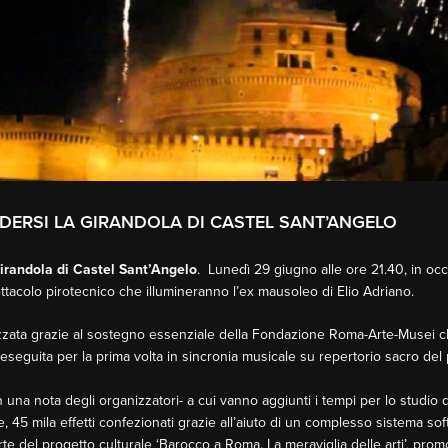
DERSI LA GIRANDOLA DI CASTEL SANT’ANGELO
randola di Castel Sant’Angelo
. Lunedì 29 giugno alle ore 21.40, in occ
ettacolo pirotecnico che illumineranno l’ex mausoleo di Elio Adriano.
zzata grazie al sostegno essenziale della Fondazione Roma-Arte-Musei ch
rà eseguita per la prima volta in sincronia musicale su repertorio sacro d
 una nota degli organizzatori- a cui vanno aggiunti i tempi per lo studio de
, 45 mila effetti confezionati grazie all’aiuto di un complesso sistema so
rte del progetto culturale ‘Barocco a Roma. La meraviglia delle arti’, p