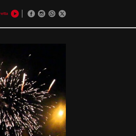
retta