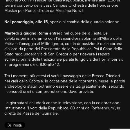
l’incontro con il Presidente della Repubblica, mentre alle 12.30 si
terrà il concerto della Jazz Campus Orchestra della Fondazione
Musica per Roma, diretta da Massimo Nunzi.
Nel pomeriggio, alle 15
, spazio al cambio della guardia solenne.
Martedì 2 giugno Roma
entrerà nel cuore della Festa. Le
celebrazioni inizieranno con l’alzabandiera solenne all’Altare della
Patria e l’omaggio al Milite Ignoto, con la deposizione della corona
d’alloro da parte del Presidente della Repubblica. Poi il Capo dello
Stato raggiungerà via di San Gregorio per ricevere i reparti
schierati prima della tradizionale parata lungo via dei Fori Imperiali,
in programma dalle 9.10 alle 12.
Tra i momenti più attesi ci sarà il passaggio delle Frecce Tricolori
nei cieli della Capitale. In occasione della ricorrenza, musei e parchi
archeologici statali potranno essere visitati gratuitamente, secondo
i consueti orari e con prenotazione dove prevista.
La giornata si chiuderà anche in televisione, con la celebrazione
istituzionale “I volti della Repubblica. 80 anni dal Referendum”, in
diretta da Piazza del Quirinale.