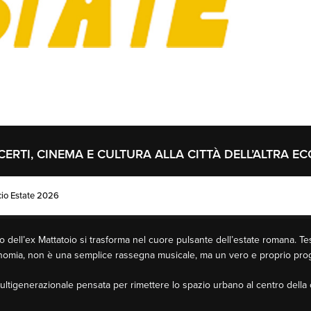
CERTI, CINEMA E CULTURA ALLA CITTÀ DELL’ALTRA 
cio Estate 2026
zio dell’ex Mattatoio si trasforma nel cuore pulsante dell’estate romana. Te
conomia, non è una semplice rassegna musicale, ma un vero e proprio proge
multigenerazionale pensata per rimettere lo spazio urbano al centro della c