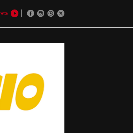
retta