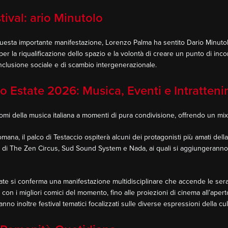
tival: ario Minutolo
i questa importante manifestazione, Lorenzo Palma ha sentito Dario Minuto
per la riqualificazione dello spazio e la volontà di creare un punto di incon
nclusione sociale e di scambio intergenerazionale.
o Estate 2026: Musica, Eventi e Intratten
omi della musica italiana a momenti di pura condivisione, offrendo un mix 
mana, il palco di Testaccio ospiterà alcuni dei protagonisti più amati della 
bro di The Zen Circus, Sud Sound System e Nada, ai quali si aggiungeranno 
tate si conferma una manifestazione multidisciplinare che accende le ser
con i migliori comici del momento, fino alle proiezioni di cinema all’aper
anno inoltre festival tematici focalizzati sulle diverse espressioni della cu