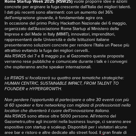
Rome Startup Week 2025 (RSW25)
vuole proporre idee e azioni
concrete per arginare la fuga crescente dall’Italia dei migliori talenti.
I dati più recenti sono allarmanti: con un aumento del 36%
dell’emigrazione giovanile, è fondamentale agire ora.
In occasione del primo Policy Hackathon Nazionale del 6 maggio,
organizzato dall’Associazione Roma Startup al Ministero delle
Imprese e del Made in Italy (MIMIT), innovatori, imprenditori,
rappresentanti delle Università e delle Istituzioni italiane
presenteranno soluzioni concrete per rendere l’Italia un Paese più
attrattivo evitando la fuga dei migliori cervelli..
Alla RSW25 del 7 e 8 maggio p.v. al Gazometro queste proposte
verranno rese pubbliche e comunicate durante i talk e i convegni
che ospiteranno anche speaker internazionali.
La RSW25 si focalizzerà su quattro aree tematiche strategiche:
HUMAN CENTRIC, SUSTAINABLE IMPACT, FROM TALENT TO
FOUNDER e HYPERGROWTH.
Non perdere l’opportunità di partecipare a oltre 30 eventi con più
di 60 speaker e fare networking con migliaia di professionisti nella
location che diventerà il cuore dell’innovazione italiana.
Alla RSW25 sono attese oltre 5000 persone. All’interno del
Gazometro,oltre agli incontri nella business lounge, ci saranno aree
espositive con startup e scaleup. Disponibili per i visitatori alcune
aree bar e ristoro e altre dedicate allo street food. Il
gran finale di