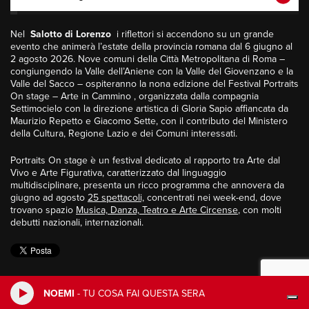
Nel
Salotto di Lorenzo
i riflettori si accendono su un grande
evento che animerà l’estate della provincia romana dal 6 giugno al
2 agosto 2026. Nove comuni della Città Metropolitana di Roma –
congiungendo la Valle dell’Aniene con la Valle del Giovenzano e la
Valle del Sacco – ospiteranno la nona edizione del Festival Portraits
On stage – Arte in Cammino , organizzata dalla compagnia
Settimocielo con la direzione artistica di Gloria Sapio affiancata da
Maurizio Repetto e Giacomo Sette, con il contributo del Ministero
della Cultura, Regione Lazio e dei Comuni interessati.
Portraits On stage è un festival dedicato al rapporto tra Arte dal
Vivo e Arte Figurativa, caratterizzato dal linguaggio
multidisciplinare, presenta un ricco programma che annovera da
giugno ad agosto
25 spettacoli,
concentrati nei week-end, dove
trovano spazio
Musica, Danza, Teatro e Arte Circense
, con molti
debutti nazionali, internazionali.
NOEMI
-
TU COSA FAI QUESTA SERA