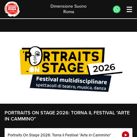
Dimensione Suono
Roma
Skip
to
content
PORTRAITS ON STAGE 2026: TORNA IL FESTIVAL “ARTE
IN CAMMINO”
Portraits On Stage 2026: Torna il Festival “Arte in Cammino”