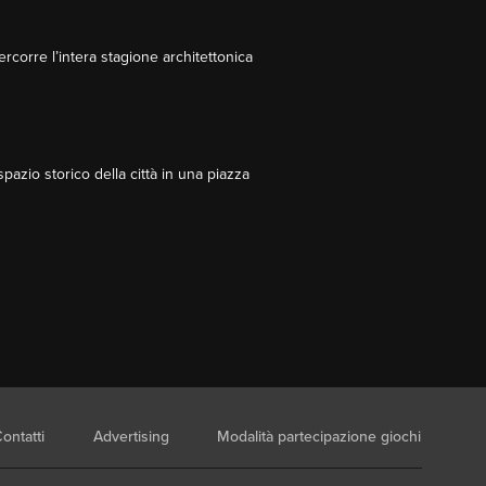
corre l’intera stagione architettonica
azio storico della città in una piazza
ontatti
Advertising
Modalità partecipazione giochi