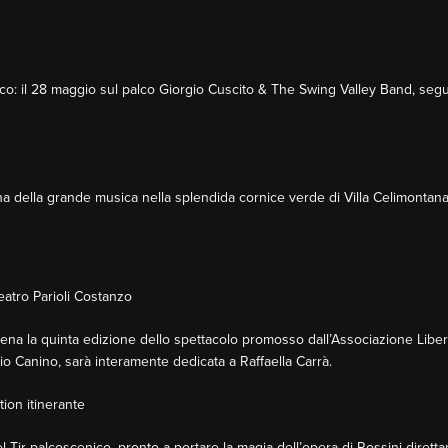
co: il 28 maggio sul palco Giorgio Cuscito & The Swing Valley Band, segui
gna della grande musica nella splendida cornice verde di Villa Celimontana
eatro Parioli Costanzo
ena la quinta edizione dello spettacolo promosso dall’Associazione Libera
bio Canino, sarà interamente dedicata a Raffaella Carrà.
tion itinerante
 Tir-palcoscenico, pronto a portare la magia dell’opera di Rossini diretta