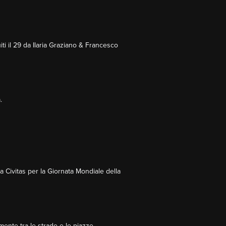
ti il 29 da Ilaria Graziano & Francesco
.
 Civitas per la Giornata Mondiale della
mente tra le strade e le piazze.