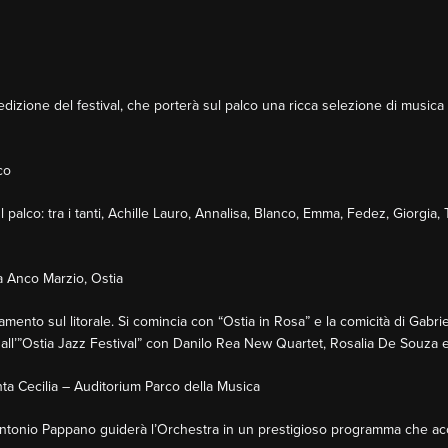
dizione del festival, che porterà sul palco una ricca selezione di musica e
co
sul palco: tra i tanti, Achille Lauro, Annalisa, Blanco, Emma, Fedez, Giorg
za Anco Marzio, Ostia
nto sul litorale. Si comincia con “Ostia in Rosa” e la comicità di Gabriele
ll’”Ostia Jazz Festival” con Danilo Rea New Quartet, Rosalia De Souza e al
ta Cecilia – Auditorium Parco della Musica
 Antonio Pappano guiderà l’Orchestra in un prestigioso programma che ac