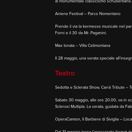
al monumentale classicismo schubertiano.
Aniene Festival – Parco Nomentano
Prende il via la kermesse musicale nel par
Forni e il 30 da Mr. Paganini.
Max Ionata – Villa Celimontana
Il 28 maggio, una serata speciale all’inse
Teatro
Sedotta e Sclerata Show, Carrà Tribute – T
Sabato 30 maggio, alle ore 20.00, va in sc
Sclerosi Multipla. La serata, guidata da Fa
OperaCamion, Il Barbiere di Siviglia – Loca
Dal 31 maggio torna l’apprezzato format del