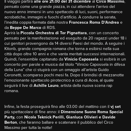
Il viaggio partirà
alle ore 21.00 del 31 dicembre
al
Circo Massimo
,
pensato come una grande piazza, in cui attendere l’arrivo del
nuovo anno immersi in uno spettacolo di luci, suoni, performance
acrobatiche, immagini e fuochi d’artificio. A condurre la serata,
l’inedita coppia formata dalla nostra
Francesca Roma D’Andrea
e
da
Beppe De Marco
di RDS.
Aprirà la
Piccola Orchestra di Tor Pignattara
, con un concerto
pensato per la manifestazione ed eseguito da 20 ragazzi under 18 i
cui genitori provengono da 14 diversi Paesi del mondo. A seguire i
Kitonb, grande compagnia romana che torna a esibirsi nella sua
città dopo oltre 10 anni e che vanta meritati successi internazionali.
Quindi, l’ensemble capitanato da
Vinicio Capossela
si esibirà in un
concerto per parole e musica dal titolo “Vinicio Capossela in difesa
della Luna” che ci stupirà con un omaggio all’artista Guido
Ceronetti, scomparso pochi mesi fa. Dopo il brindisi di mezzanotte
l’emozionante spettacolo pirotecnico a cura di Acea, al quale
seguirà il live di
Achille Lauro
, artista della nuova scena rap
romana.
Infine, la festa proseguirà fino alle 03.00 del mattino con il
vj set
più spettacolare di fine anno: il
Dimensione Suono Roma Special
Party,
con
Nicola Teknick Perilli, Gianluca Olivieri e Davide
Berton
, che faranno ballare e scatenare il pubblico del Circo
Massimo per tutta la notte!