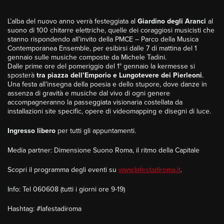
L’alba del nuovo anno verrà festeggiata al
Giardino degli Aranci
al
suono di 100 chitarre elettriche, quelle dei coraggiosi musicisti che
stanno rispondendo all’invito della PMCE – Parco della Musica
Contemporanea Ensemble, per esibirsi dalle 7 di mattina del 1
gennaio sulle musiche composte da Michele Tadini.
Dalle prime ore del pomeriggio del 1° gennaio la kermesse si
sposterà
tra piazza dell’Emporio e Lungotevere dei Pierleoni
.
Una festa all’insegna della poesia e dello stupore, dove danze in
assenza di gravità e musiche dal vivo di ogni genere
accompagneranno la passeggiata visionaria costellata da
installazioni site specific, opere di videomapping e disegni di luce.
Ingresso libero
per tutti gli appuntamenti.
Media partner: Dimensione Suono Roma, il ritmo della Capitale
Scopri il programma degli eventi su
www.lafestadiroma.it
.
Info: Tel 060608 (tutti i giorni ore 9-19)
Hashtag: #lafestadiroma