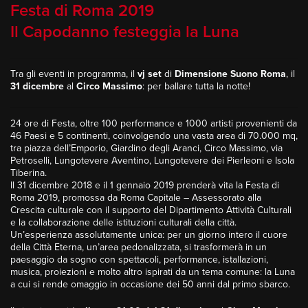
Festa di Roma 2019
Il Capodanno festeggia la Luna
Tra gli eventi in programma, il
vj set
di
Dimensione Suono Roma
, il
31 dicembre
al
Circo Massimo
: per ballare tutta la notte!
24 ore di Festa, oltre 100 performance e 1000 artisti provenienti da
46 Paesi e 5 continenti, coinvolgendo una vasta area di 70.000 mq,
tra piazza dell’Emporio, Giardino degli Aranci, Circo Massimo, via
Petroselli, Lungotevere Aventino, Lungotevere dei Pierleoni e Isola
Tiberina.
Il 31 dicembre 2018 e il 1 gennaio 2019 prenderà vita la Festa di
Roma 2019, promossa da Roma Capitale – Assessorato alla
Crescita culturale con il supporto del Dipartimento Attività Culturali
e la collaborazione delle istituzioni culturali della città.
Un’esperienza assolutamente unica: per un giorno intero il cuore
della Città Eterna, un’area pedonalizzata, si trasformerà in un
paesaggio da sogno con spettacoli, performance, istallazioni,
musica, proiezioni e molto altro ispirati da un tema comune: la Luna
a cui si rende omaggio in occasione dei 50 anni dal primo sbarco.