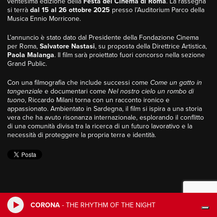
ventesima edizione della
Festa del Cinema di Roma
. La rassegna
si terrà
dal 15 al 26 ottobre 2025
presso l’Auditorium Parco della
Musica Ennio Morricone.
L’annuncio è stato dato dal Presidente della Fondazione Cinema
per Roma,
Salvatore Nastasi
, su proposta della Direttrice Artistica,
Paola Malanga
. Il film sarà proiettato fuori concorso nella sezione
Grand Public.
Con una filmografia che include successi come
Come un gatto in
tangenziale
e documentari come
Nel nostro cielo un rombo di
tuono
, Riccardo Milani torna con un racconto ironico e
appassionato. Ambientato in Sardegna, il film si ispira a una storia
vera che ha avuto risonanza internazionale, esplorando il conflitto
di una comunità divisa tra la ricerca di un futuro lavorativo e la
necessità di proteggere la propria terra e identità.
CORONA
-
THE RHYTHM OF THE NIGHT