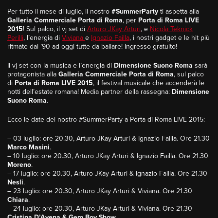
Per tutto il mese di luglio, il nostro
#SummerParty
ti aspetta alla
Galleria Commerciale Porta di Roma
, per
Porta di Roma LIVE
2015
! Sul palco, il vj set di
Arturo JKay Arturi
, e
Nicola Teknick
Perilli
, l’energia di
Viviana
e
Ignazio Failla
, i nostri gadget e le hit più
ritmate dal ’90 ad oggi tutte da ballare! Ingresso gratuito!
Il vj set con la musica e l’energia di
Dimensione Suono Roma
sarà
protagonista alla
Galleria Commerciale Porta di Roma
, sul palco
di
Porta di Roma LIVE 2015
, il festival musicale che accenderà le
notti dell’estate romana! Media partner della rassegna:
Dimensione
Suono Roma
.
Ecco le date del nostro #SummerParty a Porta di Roma LIVE 2015:
– 03 luglio: ore 20.30, Arturo JKay Arturi & Ignazio Failla. Ore 21.30
Marco Masini
.
– 10 luglio: ore 20.30, Arturo JKay Arturi & Ignazio Failla. Ore 21.30
Moreno
.
– 17 luglio: ore 20.30, Arturo JKay Arturi & Ignazio Failla. Ore 21.30
Nesli
.
– 23 luglio: ore 20.30, Arturo JKay Arturi & Viviana. Ore 21.30
Chiara
.
– 24 luglio: ore 20.30, Arturo JKay Arturi & Viviana. Ore 21.30
Cristina D’Avena & Gem Boy Show
.