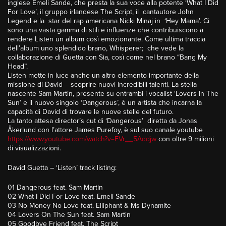
inglese Emeli Sande, che presta la sua voce alla potente ‘What I Did
For Love’, il gruppo irlandese The Script, il cantautore John
Legend e la star del rap americana Nicki Minaj in ‘Hey Mama’. Ci
sono una vasta gamma di stili e influenze che contribuiscono a
rendere Listen un album così emozionante. Come ultima traccia
dell’album uno splendido brano, Whisperer; che vede la
collaborazione di Guetta con Sia, così come nel brano “Bang My
Head”.
Listen mette in luce anche un altro elemento importante della
missione di David – scoprire nuovi incredibili talenti. La stella
nascente Sam Martin, presente su entrambi i vocalist ‘Lovers In The
Sun’ e il nuovo singolo ‘Dangerous’, è un artista che incarna la
capacità di David di trovare le nuove stelle del futuro.
La tanto attesa director’s cut di ‘Dangerous’ diretta da Jonas
Åkerlund con l’attore James Purefoy, è sul suo canale youtube
https://www.youtube.com/watch?v=EVr__5Addjw
con oltre 9 milioni
di visualizzazioni.
David Guetta – ‘Listen’ track listing:
01 Dangerous feat. Sam Martin
02 What I Did For Love feat. Emeli Sande
03 No Money No Love feat. Elliphant & Ms Dynamite
04 Lovers On The Sun feat. Sam Martin
05 Goodbye Friend feat. The Script