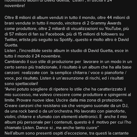
nuovissimo album di David Guetta, “Listen”, in uscita il 24
novembre!
Oltre 8 milioni di album venduti in tutto il mondo, oltre 44 milioni di
brani vendute in tutto il mondo, vincitore di 2 Grammy Awards
come produttore, oltre 2 miliardi di visualizzazioni su YouTube, più
di 57 milioni di fan su Facebook, più di 15 milioni di followers su
Twitter, artista più seguito su Spotify…questo e molto altro è David
Guetta.
Listen , l’incredibile sesto album in studio di David Guetta, esce in
tutto il mondo il 24 novembre.
Cambiando il suo stile di produzione per lavorare in un modo in un
certo senso più tradizionale, il risultato è un album che ha alla base
canzoni realizzate con la semplice chitarra / voce o pianoforte /
voce, poi risultato. Listen è un’assunzione di rischi, ed i risultati
sono spettacolari!
“Avrei potuto scegliere di ripetere lo stile che ha caratterizzato il
mio successo, ma volevo crescere come produttore e spingermi al
limite. Provare nuove idee. Uscire dalla mia zona di protezione.
Creare canzoni che resistano sia che vengano suonate da un DJ,
da una rock band o da un’orchestra. Ho lavorato con pianoforte,
violini, chitarre e sfumato con elementi elettronici. È anche il mio
album più personale per i contenuti, questo è il motivo per cui l’ho
chiamato Listen. Dance si , ma anche tanto cuore”
Nell’album sono presenti ospiti d’eccezione, tra questi la cantante