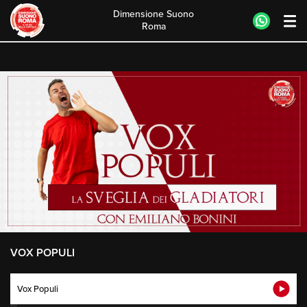
Dimensione Suono
Roma
Skip
to
content
VOX POPULI
Vox Populi