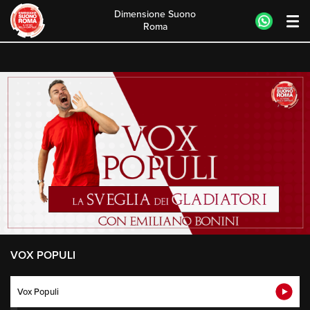
Dimensione Suono
Roma
Skip
to
content
VOX POPULI
Vox Populi