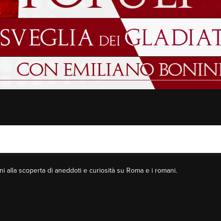
i alla scoperta di aneddoti e curiosità su Roma e i romani.