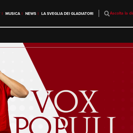
Ascolta la di
T
MUSICA
NEWS
LA SVEGLIA DEI GLADIATORI