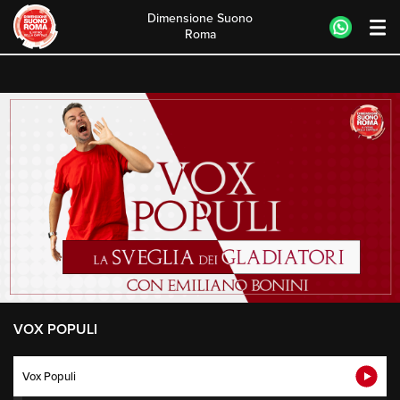
Dimensione Suono
Roma
Skip
to
content
VOX POPULI
Vox Populi