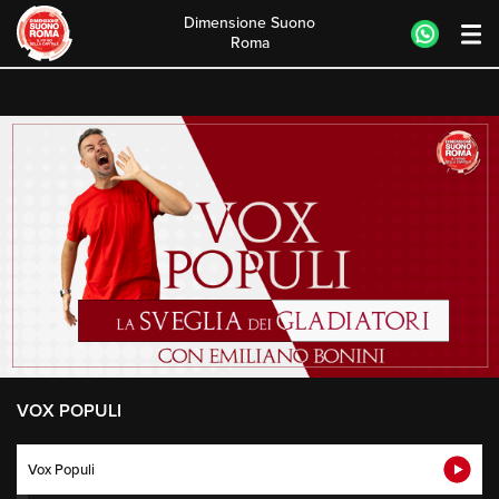
Dimensione Suono
Roma
Skip
to
content
VOX POPULI
Vox Populi