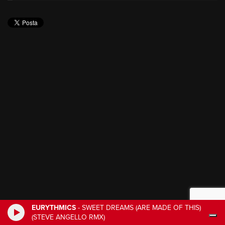
EURYTHMICS
-
SWEET DREAMS (ARE MADE OF THIS)
(STEVE ANGELLO RMX)