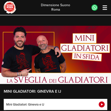
Dimensione Suono
Roma
Skip
to
content
MINI GLADIATORI: GINEVRA E IJ
Mini Gladiatori: Ginevra e IJ