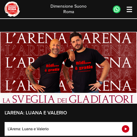
Dimensione Suono
Roma
Skip
to
content
L’ARENA: LUANA E VALERIO
L’Arena: Luana e Valerio