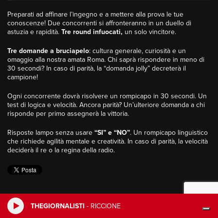
Preparati ad affinare l’ingegno e a mettere alla prova le tue
conoscenze! Due concorrenti si affronteranno in un duello di
astuzia e rapidità.
Tre round infuocati,
un solo vincitore.
Tre domande a bruciapelo
: cultura generale, curiosità e un
omaggio alla nostra amata Roma. Chi saprà rispondere in meno di
30 secondi? In caso di parità, la “domanda jolly” decreterà il
campione!
Ogni concorrente dovrà risolvere un rompicapo in 30 secondi. Un
test di logica e velocità. Ancora parità? Un’ulteriore domanda a chi
risponde per primo assegnerà la vittoria.
Risposte lampo senza usare
“SI” e “NO”
. Un rompicapo linguistico
che richiede agilità mentale e creatività. In caso di parità, la velocità
deciderà il re o la regina della radio.
THEGIORNALISTI
-
RICCIONE