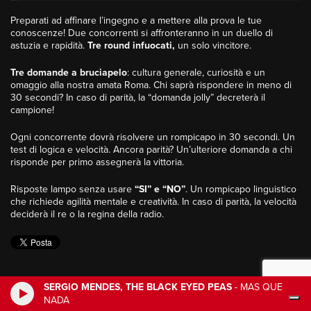
Preparati ad affinare l’ingegno e a mettere alla prova le tue
conoscenze! Due concorrenti si affronteranno in un duello di
astuzia e rapidità.
Tre round infuocati,
un solo vincitore.
Tre domande a bruciapelo
: cultura generale, curiosità e un
omaggio alla nostra amata Roma. Chi saprà rispondere in meno di
30 secondi? In caso di parità, la “domanda jolly” decreterà il
campione!
Ogni concorrente dovrà risolvere un rompicapo in 30 secondi. Un
test di logica e velocità. Ancora parità? Un’ulteriore domanda a chi
risponde per primo assegnerà la vittoria.
Risposte lampo senza usare
“SI” e “NO”
. Un rompicapo linguistico
che richiede agilità mentale e creatività. In caso di parità, la velocità
deciderà il re o la regina della radio.
SERGIO MENDES, THE BLACK EYED PEAS
-
MAS QUE
NADA