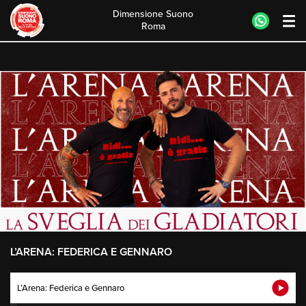
Dimensione Suono
Roma
Skip
to
content
L’ARENA: FEDERICA E GENNARO
L’Arena: Federica e Gennaro