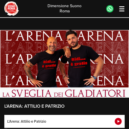
Dimensione Suono
Roma
Skip
to
content
L’ARENA: ATTILIO E PATRIZIO
L’Arena: Attilio e Patrizio