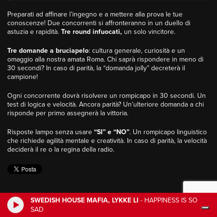
Preparati ad affinare l’ingegno e a mettere alla prova le tue
conoscenze! Due concorrenti si affronteranno in un duello di
astuzia e rapidità.
Tre round infuocati,
un solo vincitore.
Tre domande a bruciapelo
: cultura generale, curiosità e un
omaggio alla nostra amata Roma. Chi saprà rispondere in meno di
30 secondi? In caso di parità, la “domanda jolly” decreterà il
campione!
Ogni concorrente dovrà risolvere un rompicapo in 30 secondi. Un
test di logica e velocità. Ancora parità? Un’ulteriore domanda a chi
risponde per primo assegnerà la vittoria.
Risposte lampo senza usare
“SI” e “NO”
. Un rompicapo linguistico
che richiede agilità mentale e creatività. In caso di parità, la velocità
deciderà il re o la regina della radio.
SWEDISH HOUSE MAFIA, LYKKE LI
-
HAPPINESS IS SO
SAD