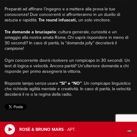
Preparati ad affinare l’ingegno e a mettere alla prova le tue
conoscenze! Due concorrenti si affronteranno in un duello di
astuzia e rapidità.
Tre round infuocati,
un solo vincitore.
Tre domande a bruciapelo
: cultura generale, curiosità e un
omaggio alla nostra amata Roma. Chi saprà rispondere in meno di
30 secondi? In caso di parità, la “domanda jolly” decreterà il
campione!
Ogni concorrente dovrà risolvere un rompicapo in 30 secondi. Un
test di logica e velocità. Ancora parità? Un’ulteriore domanda a chi
risponde per primo assegnerà la vittoria.
Risposte lampo senza usare
“SI” e “NO”
. Un rompicapo linguistico
che richiede agilità mentale e creatività. In caso di parità, la velocità
deciderà il re o la regina della radio.
ROSÈ & BRUNO MARS
-
APT.