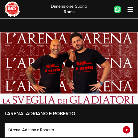
Dimensione Suono
Roma
Skip
to
content
L’ARENA: ADRIANO E ROBERTO
L’Arena: Adriano e Roberto