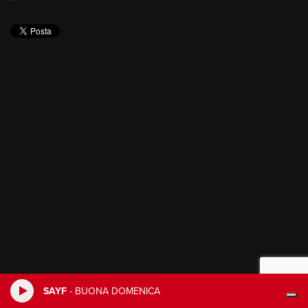
SAYF
-
BUONA DOMENICA