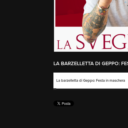
LA BARZELLETTA DI GEPPO: F
La barzelletta di Geppo: Festa in maschera