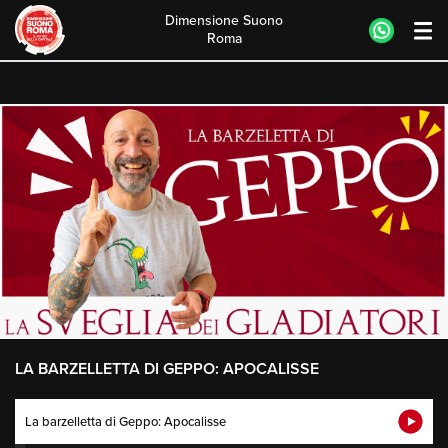
Dimensione Suono
Roma
Skip
to
content
LA BARZELLETTA DI GEPPO: APOCALISSE
La barzelletta di Geppo: Apocalisse