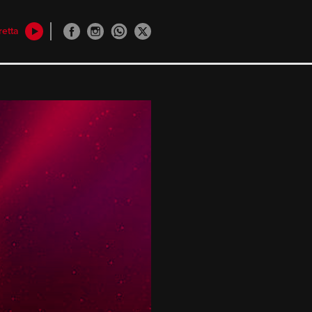
retta