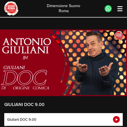
Dimensione Suono
Roma
Skip
to
content
GIULIANI DOC 9.00
Giuliani DOC 9.00