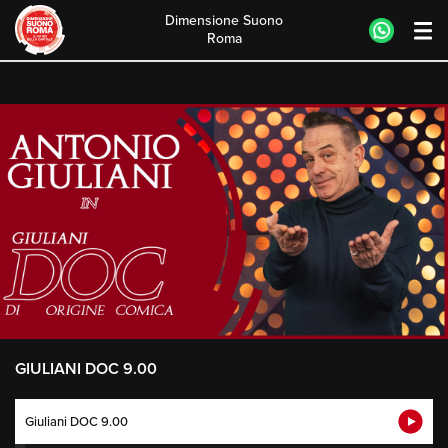
Dimensione Suono
Roma
Skip
to
content
GIULIANI DOC 9.00
Giuliani DOC 9.00