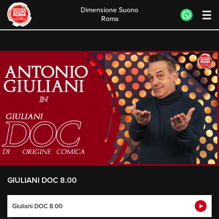
Dimensione Suono
Roma
Skip
to
content
GIULIANI DOC 8.00
Giuliani DOC 8.00