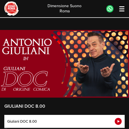
Dimensione Suono
Roma
Skip
to
content
GIULIANI DOC 8.00
Giuliani DOC 8.00