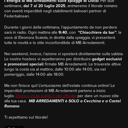
l’energia di MB Arredamenti sulle spiagge di Ostia!
Per due
settimane,
dal 7 al 20 luglio 2025
, animeremo il litorale romano
con eventi imperdibili negli stabilimenti balneari partner di
Federbalneari.
Durante i giorni della settimana, l’appuntamento da non perdere
sarà in radio. Ogni mattina alle
9:40
, con
“Chiacchiere da bar”
: la
voce di Eleonora Scaiola, in diretta dalla spiaggia, vi presenterà
tutte le novità e lo stile inconfondibile di MB Arredamenti.
Nei weekend, invece, l’azione si sposterà direttamente sulla sabbia.
Le nostre hostess vi aspetteranno per distribuire
gadget esclusivi
e promozioni speciali
firmate MB Arredamenti. Le troverete attive
lungo la costa sia al mattino, dalle 10:00 alle 14:00, sia nel
pomeriggio, dalle 14:00 alle 18:00.
Ma non finisce qui! L’entusiasmo dell’estate continua online! Le
imperdibili promozioni di MB Arredamenti partono a inizio
luglio.
Clicca e visita subito il sito ufficiale
per dare un nuovo stile
alla tua casa.
MB ARREDAMENTI è SOLO a Cecchina e a Castel
Romano
Ti aspettiamo sul litorale!