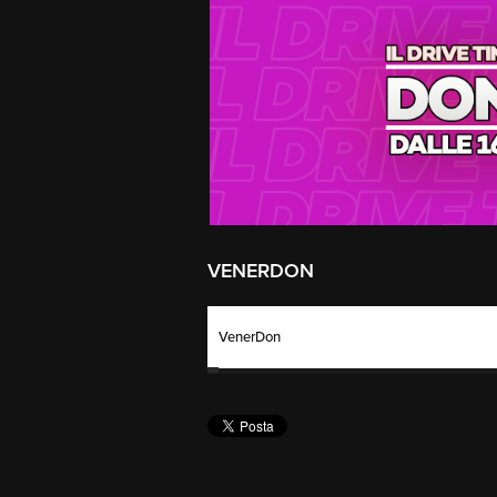
VENERDON
VenerDon