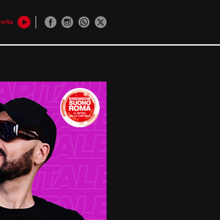
retta