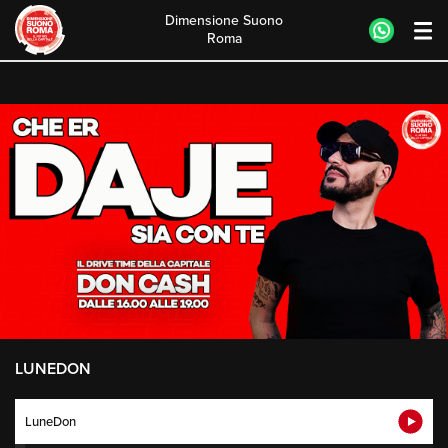
Dimensione Suono
Roma
Skip
to
content
LUNEDON
LuneDon