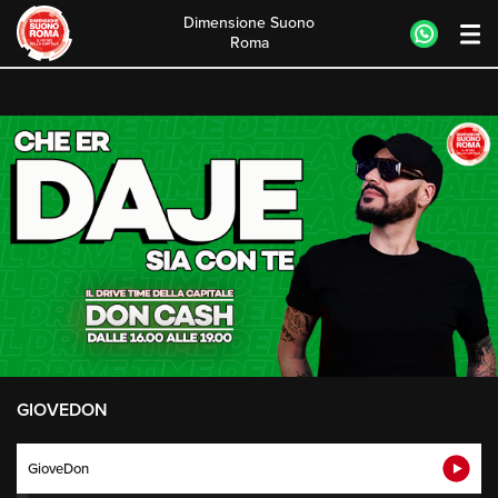
Dimensione Suono
Roma
Skip
to
content
GIOVEDON
GioveDon