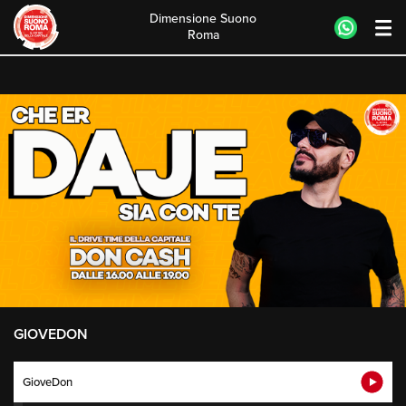
Dimensione Suono
Roma
Skip
to
content
GIOVEDON
GioveDon