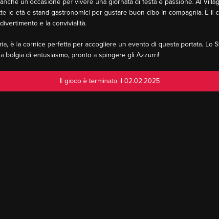
è anche un’occasione per vivere una giornata di festa e passione. Al Vill
r tutte le età e stand gastronomici per gustare buon cibo in compagnia. È il
divertimento e la convivialità.
ria, è la cornice perfetta per accogliere un evento di questa portata. Lo 
 bolgia di entusiasmo, pronto a spingere gli Azzurri!
Il gioco è terminato il 02.02.2025