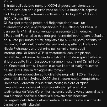
Roma.
Si tratta dell’edizione numero XXXVI di questi campionati, che
furono disputati per la prima volta nel 1926 a Budapest, capitale
dell’Ungheria, e che tornano in Italia dopo Bologna 1927, Torino
1954 e Roma 1983.
Gli Europei tornano perciò nel Belpaese dopo quasi un
quarantennio con la partecipazione di 1500 atleti di 50 Paesi, in
gara per le 77 finali in cui vengono assegnate 231 medaglie.
Il Parco del Foro Italico ospiterà gran parte dell’evento con lo Stadio
del Nuoto per nuoto e tuffi, ampliato sino a 8000 posti, definito “la
piscina più bella del mondo” da campioni e spettatori. Lo Stadio
Nicola Pietrangeli, uno dei principali campi di gara degli
Internazionali di Tennis ATP, si trasformerà, con una piscina
removibile, nell’arena del nuoto artistico. I tuffi dalle grandi altezze,
al loro debutto in un Europeo, andranno in scena nei Campi 1 e 2
del Circolo del tennis. Il nuoto in acque libere si svolgerà invece
nel mare di Ostia, la “spiaggia dei romani”.
Le discipline acquatiche sono divenute negli ultimi 20 anni sport
vincenti;Italia: fu a Sydney 2000 che il nostro nuoto conquistò con
Domenico Fioravanti la sua prima medaglia d’oro olimpica.
L’importanza sportiva del nuoto e delle discipline simili è
testimoniata dall’albo d’oro internazionale delle diverse specialità; la
sua funzione sociale e sanitaria è provata dalla necessità
perseguita della tutela dell’ambiente e della sicurezza in acqua da
garantire a tutti i cittadini.