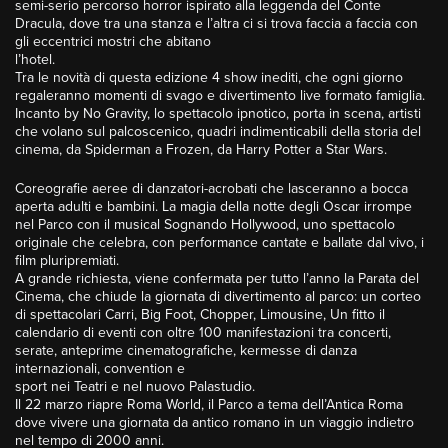
semi-serio percorso horror ispirato alla leggenda del Conte
Dracula, dove tra una stanza e l’altra ci si trova faccia a faccia con
gli eccentrici mostri che abitano
l’hotel.
Tra le novità di questa edizione 4 show inediti, che ogni giorno
regaleranno momenti di svago e divertimento live formato famiglia.
Incanto by No Gravity, lo spettacolo ipnotico, porta in scena, artisti
che volano sul palcoscenico, quadri indimenticabili della storia del
cinema, da Spiderman a Frozen, da Harry Potter a Star Wars.
Coreografie aeree di danzatori-acrobati che lasceranno a bocca
aperta adulti e bambini. La magia della notte degli Oscar irrompe
nel Parco con il musical Sognando Hollywood, uno spettacolo
originale che celebra, con performance cantate e ballate dal vivo, i
film pluripremiati.
A grande richiesta, viene confermata per tutto l’anno la Parata del
Cinema, che chiude la giornata di divertimento al parco: un corteo
di spettacolari Carri, Big Foot, Chopper, Limousine, Un fitto il
calendario di eventi con oltre 100 manifestazioni tra concerti,
serate, anteprime cinematografiche, kermesse di danza
internazionali, convention e
sport nei Teatri e nel nuovo Palastudio.
Il 22 marzo riapre Roma World, il Parco a tema dell’Antica Roma
dove vivere una giornata da antico romano in un viaggio indietro
nel tempo di 2000 anni.