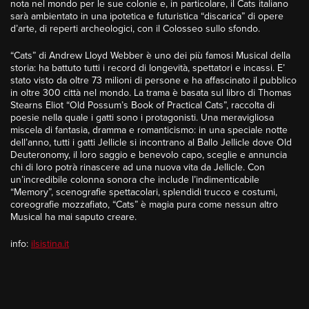
nota nel mondo per le sue colonie e, in particolare, il Cats italiano
sarà ambientato in una ipotetica e futuristica “discarica” di opere
d’arte, di reperti archeologici, con il Colosseo sullo sfondo.
“Cats” di Andrew Lloyd Webber è uno dei più famosi Musical della
storia: ha battuto tutti i record di longevità, spettatori e incassi. E’
stato visto da oltre 73 milioni di persone e ha affascinato il pubblico
in oltre 300 città nel mondo. La trama è basata sul libro di Thomas
Stearns Eliot “Old Possum’s Book of Practical Cats”, raccolta di
poesie nella quale i gatti sono i protagonisti. Una meravigliosa
miscela di fantasia, dramma e romanticismo: in una speciale notte
dell’anno, tutti i gatti Jellicle si incontrano al Ballo Jellicle dove Old
Deuteronomy, il loro saggio e benevolo capo, sceglie e annuncia
chi di loro potrà rinascere ad una nuova vita da Jellicle. Con
un’incredibile colonna sonora che include l’indimenticabile
“Memory”, scenografie spettacolari, splendidi trucco e costumi,
coreografie mozzafiato, “Cats” è magia pura come nessun altro
Musical ha mai saputo creare.
info:
ilsistina.it