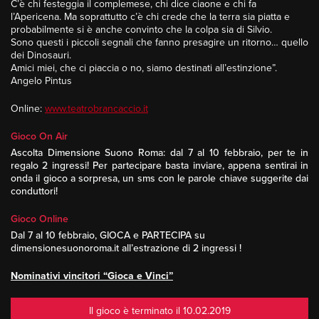
C’è chi festeggia il complemese, chi dice ciaone e chi fa
l’Apericena. Ma soprattutto c’è chi crede che la terra sia piatta e
probabilmente si è anche convinto che la colpa sia di Silvio.
Sono questi i piccoli segnali che fanno presagire un ritorno… quello
dei Dinosauri.
Amici miei, che ci piaccia o no, siamo destinati all’estinzione”.
Angelo Pintus
Online:
www.teatrobrancaccio.it
Gioco On Air
Ascolta Dimensione Suono Roma: dal 7 al 10 febbraio, per te in
regalo 2 ingressi! Per partecipare basta inviare, appena sentirai in
onda il gioco a sorpresa, un sms con le parole chiave suggerite dai
conduttori!
Gioco Online
Dal 7 al 10 febbraio, GIOCA e PARTECIPA su
dimensionesuonoroma.it all’estrazione di 2 ingressi !
Nominativi
vincitori
“Gioca e Vinci”
Il gioco è terminato il 10.02.2019