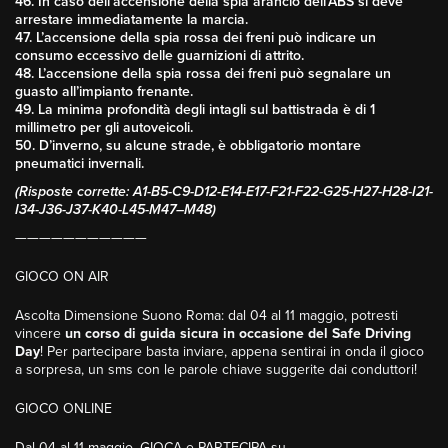
46. In caso dell’accensione della spia arancio dell’ABS si deve
arrestare immediatamente la marcia.
47. L’accensione della spia rossa dei freni può indicare un
consumo eccessivo delle guarnizioni di attrito.
48. L’accensione della spia rossa dei freni può segnalare un
guasto all’impianto frenante.
49. La minima profondità degli intagli sul battistrada è di 1
millimetro per gli autoveicoli.
50. D’inverno, su alcune strade, è obbligatorio montare
pneumatici invernali.
(Risposte corrette: A1-B5-C9-D12-E14-E17-F21-F22-G25-H27-H28-I21-
I34-J36-J37-K40-L45-M47–M48)
———————————
GIOCO ON AIR
Ascolta Dimensione Suono Roma: dal 04 al 11 maggio, potresti
vincere
un corso di guida sicura in occasione del Safe Driving
Day
! Per partecipare basta inviare, appena sentirai in onda il gioco
a sorpresa, un sms con le parole chiave suggerite dai conduttori!
GIOCO ONLINE
Dal 04 al 11 maggio, GIOCA e PARTECIPA su