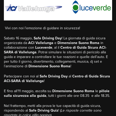
Vivi con noi l’emozione di guidare in sicurezza!
Sabato 16 maggio,
Safe Driving Day
! La giornata di guida sicura
organizzata da
ACI Vallelunga
e
Dimensione Suono Roma
in
collaborazione con
Luceverde
, al il
Centro di Guida Sicura ACI-
SARA di Vallelunga
. Potrai simulare le situazioni di pericolo alla
guida e imparare a controllare le tue reazioni e quelle dell’auto. E
per tutto il giorno, divertimento, collegamenti, musica, dj set e
l’animazione di
Dimensione Suono Roma
!
Partecipare con noi al
Safe Driving Day
al
Centro di Guida Sicura
ACI-SARA di Vallelunga
!
E fino all’11 maggio, ascolta su
Dimensione Suono
Roma
le
pillole
sulla sicurezza alla guida
, tutti i giorni alle ore 08.35 e alle 18.35.
Nel frattempo, metti alla prova le tue capacità di guida sicura,
rispondendo al
Safe Driving Quiz
! (
Le risposte corrette sono
riportate in calce allla pagina
)