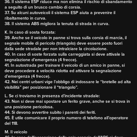
36. Il sistema ESP riduce ma non elimina il rischio di sbandamento
a seguito di un brusco cambio di corsia.
37. Su alcuni autoveicoli il sistema ESP aiuta a prevenire il
ribaltamento in curva.
38. Il sistema ABS migliora la tenuta di strada in curva.
K. In caso di sosta forzata:
39. Anche se il veicolo in panne si trova sulla corsia di marcia, il
segnale mobile di pericolo (triangolo) deve essere posto fuori
dalla sede stradale per non intralciare la circolazione.
40. In caso di soste forzata sulla carreggiata si deve attivale la
segnalazione d’emergenza (4 frecce).
41. In autostrada per trainare il veicolo di un amico in panne, si
deve procedere a velocità ridotta ed attivare la segnalazione
d’emergenza (4 frecce).
42. Nei centri urbani vige l’obbligo di indossare le “bretelle ad alta
visibilità” per posizionare il “triangolo”.
L. Se ci troviamo in presenza d’incidente stradale:
43. Non si deve mai spostare un ferito grave, anche se si trova in
una posizione pericolosa.
44. Si devono avvertire subito i parenti dei feriti.
45. È utile comunicare il proprio numero di telefono all’operatore
del 118.
M. Il veicolo