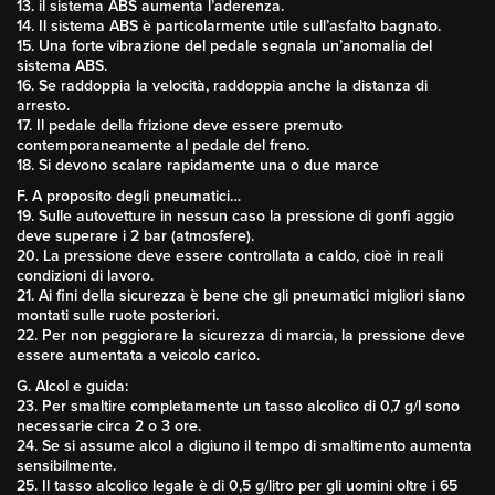
13. il sistema ABS aumenta l’aderenza.
14. Il sistema ABS è particolarmente utile sull’asfalto bagnato.
15. Una forte vibrazione del pedale segnala un’anomalia del
sistema ABS.
16. Se raddoppia la velocità, raddoppia anche la distanza di
arresto.
17. Il pedale della frizione deve essere premuto
contemporaneamente al pedale del freno.
18. Si devono scalare rapidamente una o due marce
F. A proposito degli pneumatici…
19. Sulle autovetture in nessun caso la pressione di gonfi aggio
deve superare i 2 bar (atmosfere).
20. La pressione deve essere controllata a caldo, cioè in reali
condizioni di lavoro.
21. Ai fini della sicurezza è bene che gli pneumatici migliori siano
montati sulle ruote posteriori.
22. Per non peggiorare la sicurezza di marcia, la pressione deve
essere aumentata a veicolo carico.
G. Alcol e guida:
23. Per smaltire completamente un tasso alcolico di 0,7 g/l sono
necessarie circa 2 o 3 ore.
24. Se si assume alcol a digiuno il tempo di smaltimento aumenta
sensibilmente.
25. Il tasso alcolico legale è di 0,5 g/litro per gli uomini oltre i 65