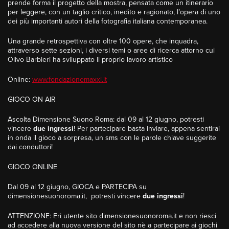
prende forma il progetto della mostra, pensata come un itinerario
per leggere, con un taglio critico, inedito e ragionato, l’opera di uno
dei più importanti autori della fotografia italiana contemporanea.
Una grande retrospettiva con oltre 100 opere, che inquadra,
attraverso sette sezioni, i diversi temi o aree di ricerca attorno cui
Olivo Barbieri ha sviluppato il proprio lavoro artistico
Online:
www.fondazionemaxxi.it
GIOCO ON AIR
Ascolta Dimensione Suono Roma: dal 09 al 12 giugno, potresti
vincere
due ingressi
! Per partecipare basta inviare, appena sentirai
in onda il gioco a sorpresa, un sms con le parole chiave suggerite
dai conduttori!
GIOCO ONLINE
Dal 09 al 12 giugno, GIOCA e PARTECIPA su
dimensionesuonoroma.it, potresti vincere
due ingressi
!
ATTENZIONE
: Eri utente sito dimensionesuonoroma.it e non riesci
ad accedere alla nuova versione del sito nè a partecipare ai giochi