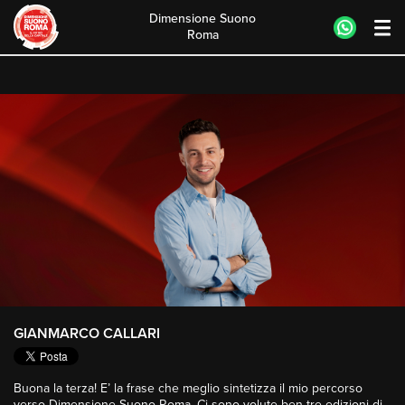
Dimensione Suono
Roma
Skip
to
content
GIANMARCO CALLARI
Buona la terza! E’ la frase che meglio sintetizza il mio percorso
verso Dimensione Suono Roma. Ci sono volute ben tre edizioni di