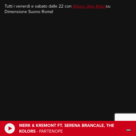
Tutti i venerdì e sabato dalle 22 con
Arturo Jkay Arturi
su
Dimensione Suono Roma!
MERK & KREMONT FT. SERENA BRANCALE, THE
KOLORS
-
PARTENOPE